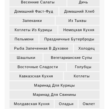
Весенние Салаты
Дичь
Домашний Фаст-Фуд
Домашний Хлеб
Запеканки
Из Тыквы
Котлеты Из Курицы
Немецкая Кухня
Пельмени
Праздничные Бутерброды
Рыба Запеченная В Духовке
Холодец
Шашлыки
Вегетарианские Супы
Восточные Сладости
Голубцы
Кавказская Кухня
Котлеты
Маринад Для Курицы
Маринад Для Свинины
Молдавская Кухня
Оладьи
Омлет