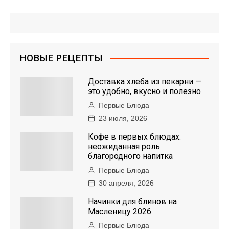
а
в
и
НОВЫЕ РЕЦЕПТЫ
г
Доставка хлеба из пекарни —
а
это удобно, вкусно и полезно
Первые Блюда
ц
23 июля, 2026
и
Кофе в первых блюдах:
неожиданная роль
я
благородного напитка
Первые Блюда
п
30 апреля, 2026
о
Начинки для блинов на
Масленицу 2026
з
Первые Блюда