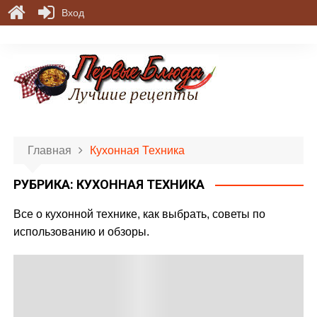
Вход
П
е
р
е
й
т
и
Главная
Кухонная Техника
к
с
РУБРИКА:
КУХОННАЯ ТЕХНИКА
о
д
Все о кухонной технике, как выбрать, советы по
е
использованию и обзоры.
р
ж
и
м
о