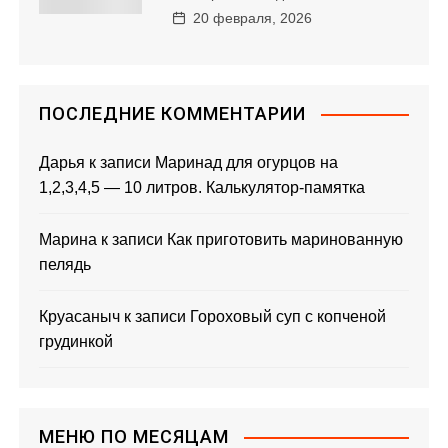
20 февраля, 2026
а
п
и
ПОСЛЕДНИЕ КОММЕНТАРИИ
с
Дарья
к записи
Маринад для огурцов на
1,2,3,4,5 — 10 литров. Калькулятор-памятка
я
м
Марина
к записи
Как приготовить маринованную
пелядь
Круасаныч
к записи
Гороховый суп с копченой
грудинкой
МЕНЮ ПО МЕСЯЦАМ