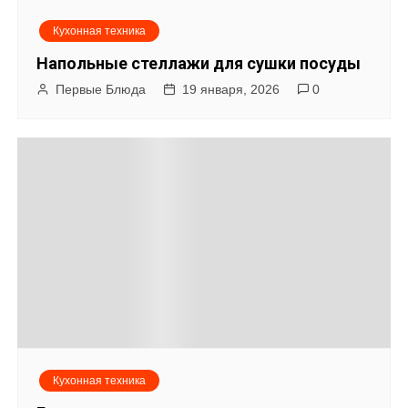
я
Кухонная техника
п
Напольные стеллажи для сушки посуды
о
Первые Блюда
19 января, 2026
0
з
а
п
и
с
я
м
Кухонная техника