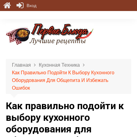
Вход
П
е
р
е
й
т
и
Главная
Кухонная Техника
к
Как Правильно Подойти К Выбору Кухонного
с
Оборудования Для Общепита И Избежать
о
Ошибок
д
е
Как правильно подойти к
р
ж
выбору кухонного
и
оборудования для
м
о