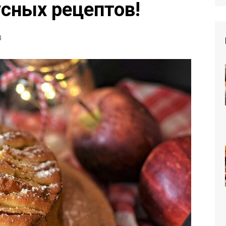
усных рецептов!
3