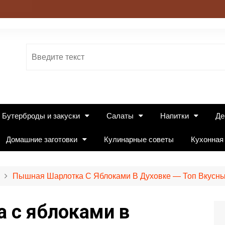
Бутерброды и закуски
Салаты
Напитки
Де
Домашние заготовки
Кулинарные советы
Кухонная
Пышная Шарлотка С Яблоками В Духовке — Топ Вкусны
 с яблоками в