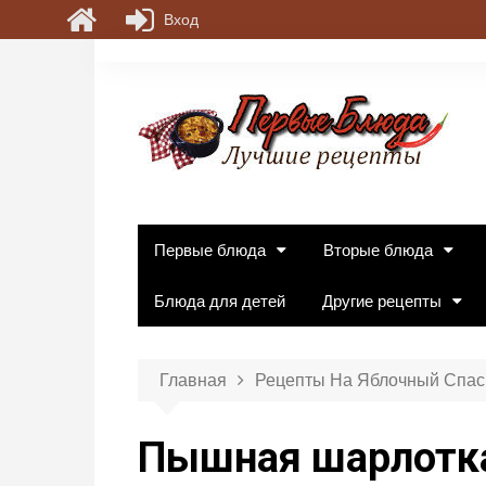
Вход
П
е
р
е
й
т
и
к
Первые блюда
Вторые блюда
с
о
Блюда для детей
Другие рецепты
д
е
р
Главная
Рецепты На Яблочный Спас
ж
и
Пышная шарлотка
м
о