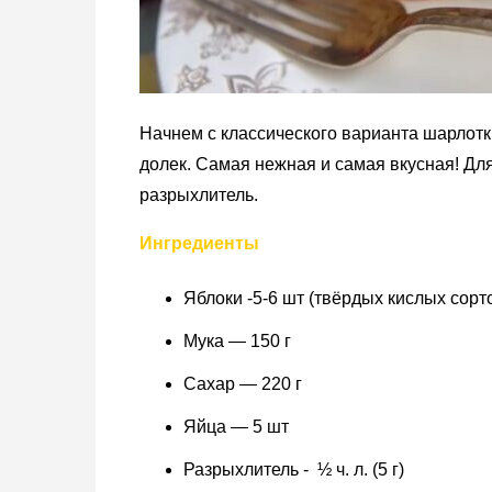
Начнем с классического варианта шарлотк
долек. Самая нежная и самая вкусная! Дл
разрыхлитель.
Ингредиенты
Яблоки -5-6 шт (твёрдых кислых сорт
Мука — 150 г
Сахар — 220 г
Яйца — 5 шт
Разрыхлитель - ½ ч. л. (5 г)