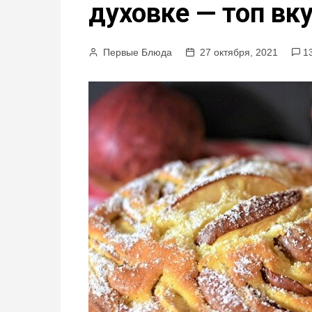
духовке — топ вк
м
у
Первые Блюда
27 октября, 2021
1