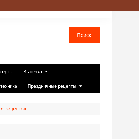
серты
Выпечка
 техника
Праздничные рецепты
х Рецептов!