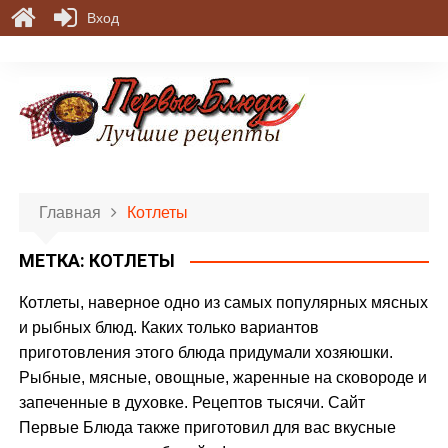
Вход
П
е
р
е
й
т
и
Главная
Котлеты
к
с
МЕТКА:
КОТЛЕТЫ
о
д
Котлеты, наверное одно из самых популярных мясных
е
и рыбных блюд. Каких только вариантов
р
приготовления этого блюда придумали хозяюшки.
ж
Рыбные, мясные, овощные, жаренные на сковороде и
и
запеченные в духовке. Рецептов тысячи. Сайт
м
Первые Блюда также приготовил для вас вкусные
о