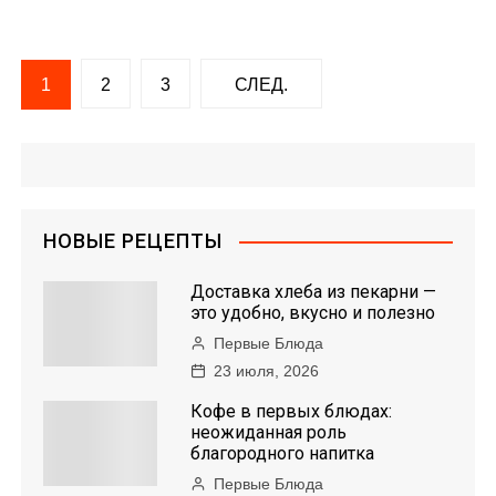
Н
1
2
3
СЛЕД.
а
в
и
НОВЫЕ РЕЦЕПТЫ
г
Доставка хлеба из пекарни —
а
это удобно, вкусно и полезно
Первые Блюда
ц
23 июля, 2026
и
Кофе в первых блюдах:
неожиданная роль
я
благородного напитка
Первые Блюда