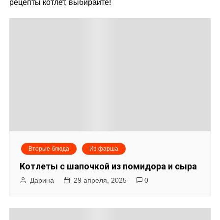
рецепты котлет, выбирайте!
м
у
Вторые блюда
Из фарша
Котлеты с шапочкой из помидора и сыра
Дарина
29 апреля, 2025
0