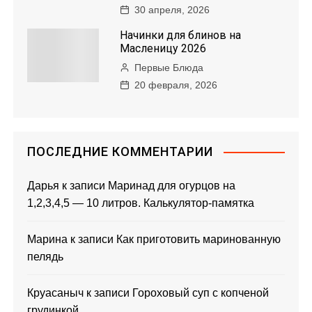
п
30 апреля, 2026
о
Начинки для блинов на
Масленицу 2026
з
Первые Блюда
20 февраля, 2026
а
п
и
ПОСЛЕДНИЕ КОММЕНТАРИИ
с
Дарья
к записи
Маринад для огурцов на
1,2,3,4,5 — 10 литров. Калькулятор-памятка
я
м
Марина
к записи
Как приготовить маринованную
пелядь
Круасаныч
к записи
Гороховый суп с копченой
грудинкой