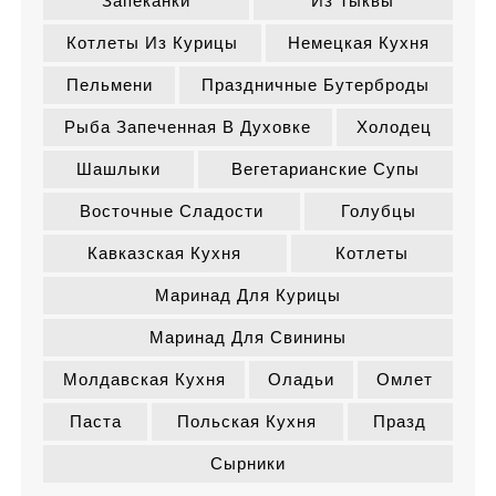
Запеканки
Из Тыквы
Котлеты Из Курицы
Немецкая Кухня
Пельмени
Праздничные Бутерброды
Рыба Запеченная В Духовке
Холодец
Шашлыки
Вегетарианские Супы
Восточные Сладости
Голубцы
Кавказская Кухня
Котлеты
Маринад Для Курицы
Маринад Для Свинины
Молдавская Кухня
Оладьи
Омлет
Паста
Польская Кухня
Празд
Сырники