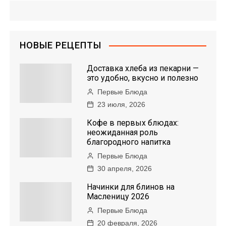
в
и
НОВЫЕ РЕЦЕПТЫ
г
Доставка хлеба из пекарни —
а
это удобно, вкусно и полезно
Первые Блюда
ц
23 июля, 2026
и
Кофе в первых блюдах:
неожиданная роль
я
благородного напитка
Первые Блюда
п
30 апреля, 2026
о
Начинки для блинов на
Масленицу 2026
з
Первые Блюда
20 февраля, 2026