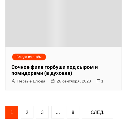
Блюда из рыбы
Сочное филе горбуши под сыром и
помидорами (в духовке)
Первые Блюда
26 сентября, 2023
1
Н
1
2
3
…
8
СЛЕД.
а