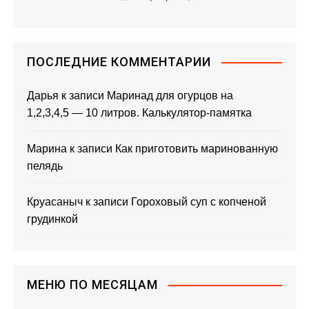
а
п
и
ПОСЛЕДНИЕ КОММЕНТАРИИ
с
Дарья
к записи
Маринад для огурцов на
1,2,3,4,5 — 10 литров. Калькулятор-памятка
я
м
Марина
к записи
Как приготовить маринованную
пелядь
Круасаныч
к записи
Гороховый суп с копченой
грудинкой
МЕНЮ ПО МЕСЯЦАМ