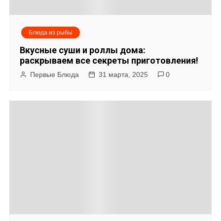
и
я
Блюда из рыбы
п
Вкусные суши и роллы дома:
о
раскрываем все секреты приготовления!
Первые Блюда
31 марта, 2025
0
з
а
п
и
с
я
м