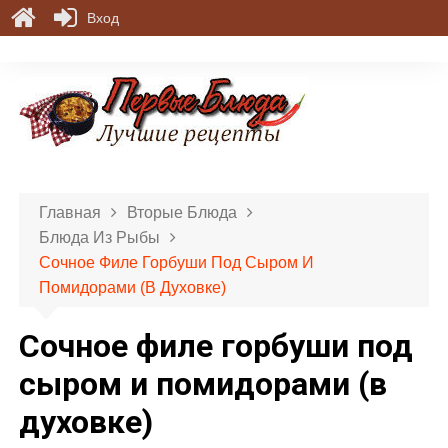
Вход
П
е
р
е
й
т
и
Главная
Вторые Блюда
к
Блюда Из Рыбы
с
Сочное Филе Горбуши Под Сыром И
о
Помидорами (в Духовке)
д
е
Сочное филе горбуши под
р
ж
сыром и помидорами (в
и
духовке)
м
о