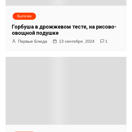
м
Выпечка
Горбуша в дрожжевом тесте, на рисово-
овощной подушке
Первые Блюда
13 сентября, 2024
1