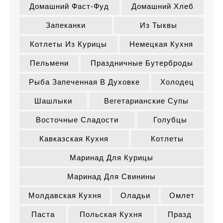
Домашний Фаст-Фуд
Домашний Хлеб
Запеканки
Из Тыквы
Котлеты Из Курицы
Немецкая Кухня
Пельмени
Праздничные Бутерброды
Рыба Запеченная В Духовке
Холодец
Шашлыки
Вегетарианские Супы
Восточные Сладости
Голубцы
Кавказская Кухня
Котлеты
Маринад Для Курицы
Маринад Для Свинины
Молдавская Кухня
Оладьи
Омлет
Паста
Польская Кухня
Празд