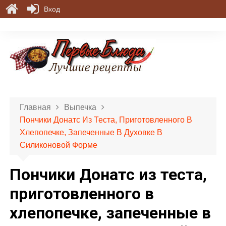
Вход
П
е
р
е
й
т
и
Главная
Выпечка
к
Пончики Донатс Из Теста, Приготовленного В
с
Хлепопечке, Запеченные В Духовке В
о
Силиконовой Форме
д
е
Пончики Донатс из теста,
р
ж
приготовленного в
и
хлепопечке, запеченные в
м
о