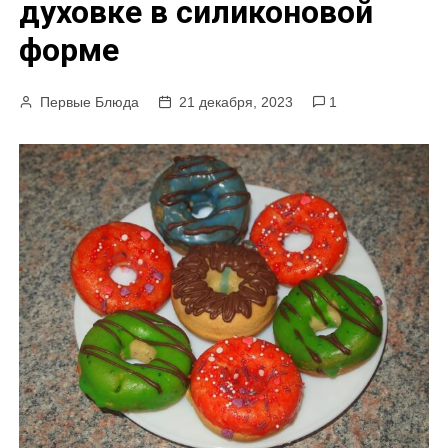
духовке в силиконовой
м
форме
у
Первые Блюда
21 декабря, 2023
1