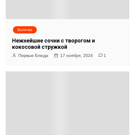
и
я
Выпечка
п
Нежнейшие сочни с творогом и
о
кокосовой стружкой
Первые Блюда
17 ноября, 2024
1
з
а
п
и
с
я