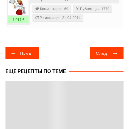
Комментарии: 69
Публикации: 1779
Регистрация: 21-04-2014
1 017,6
Н
Пред.
След.
а
ЕЩЕ РЕЦЕПТЫ ПО ТЕМЕ
в
и
г
а
ц