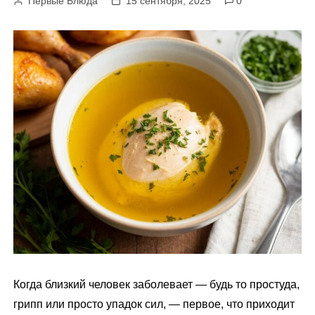
Первые Блюда
15 сентября, 2025
0
м
у
Когда близкий человек заболевает — будь то простуда,
грипп или просто упадок сил, — первое, что приходит