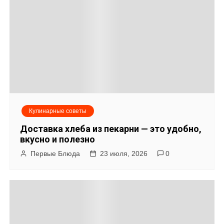
г
а
ц
и
я
Кулинарные советы
п
Доставка хлеба из пекарни — это удобно,
о
вкусно и полезно
Первые Блюда
23 июля, 2026
0
з
а
п