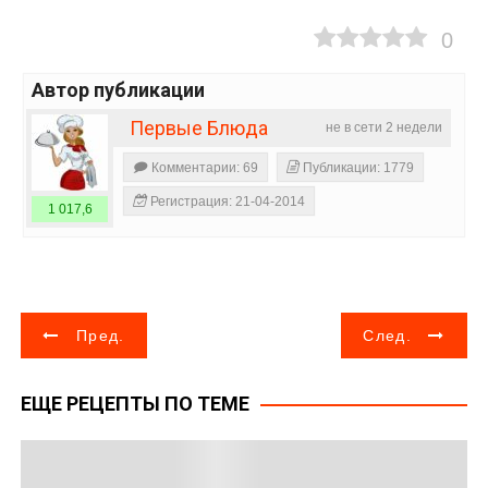
0
Автор публикации
Первые Блюда
не в сети 2 недели
Комментарии: 69
Публикации: 1779
Регистрация: 21-04-2014
1 017,6
Н
Пред.
След.
а
ЕЩЕ РЕЦЕПТЫ ПО ТЕМЕ
в
и