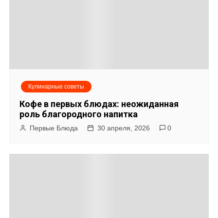
и
с
я
м
Кулинарные советы
Кофе в первых блюдах: неожиданная
роль благородного напитка
Первые Блюда
30 апреля, 2026
0