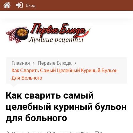
Вход
П
е
р
е
й
т
и
Главная
Первые Блюда
к
Как Сварить Самый Целебный Куриный Бульон
с
Для Больного
о
д
Как сварить самый
е
р
целебный куриный бульон
ж
для больного
и
м
о