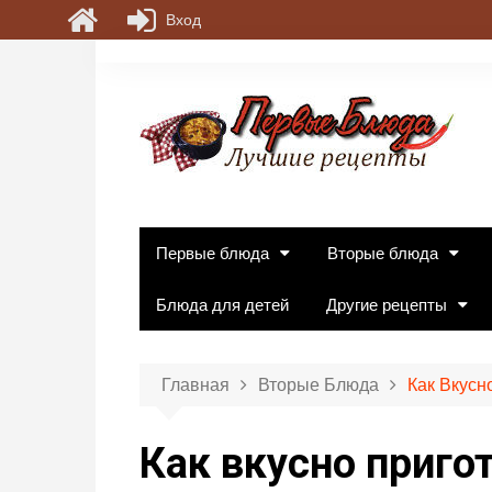
Вход
П
е
р
е
й
т
и
к
Первые блюда
Вторые блюда
с
о
Блюда для детей
Другие рецепты
д
е
р
Главная
Вторые Блюда
Как Вкус
ж
и
Как вкусно приг
м
о