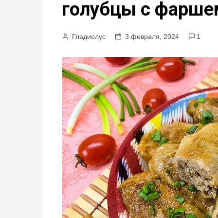
голубцы с фарше
м
у
Гладиолус
3 февраля, 2024
1