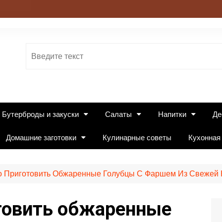
Бутерброды и закуски
Салаты
Напитки
Де
Домашние заготовки
Кулинарные советы
Кухонная
но Приготовить Обжаренные Голубцы С Фаршем Из Свежей 
отовить обжаренные