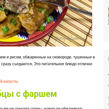
ем и рисом, обжаренные на сковороде, тушенные в
о сразу съедаются. Это питательное блюдо отлично
й капусты
бцы с фаршем
ко же не утихают споры, нужно ли обжаривать