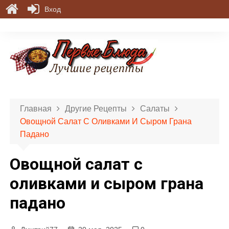
Вход
П
е
р
е
й
т
и
Главная
Другие Рецепты
Салаты
к
Овощной Салат С Оливками И Сыром Грана
с
Падано
о
д
Овощной салат с
е
р
оливками и сыром грана
ж
падано
и
м
о