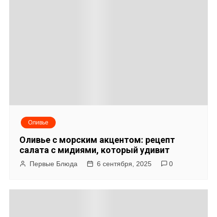
а
п
и
с
я
м
Оливье
Оливье с морским акцентом: рецепт
салата с мидиями, который удивит
Первые Блюда
6 сентября, 2025
0