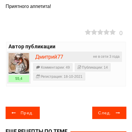
Приятного аппетита!
0
Автор публикации
Дмитрий77
не в сети 3 года
Комментарии: 49
Публикации: 14
Регистрация: 18-10-2021
55,4
Н
Пред.
След.
а
ЕЩЕ РЕЦЕПТЫ ПО ТЕМЕ