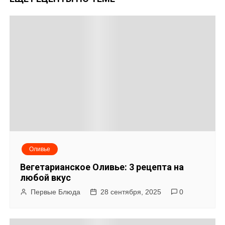
в
и
г
а
ц
и
я
Оливье
п
Вегетарианское Оливье: 3 рецепта на
о
любой вкус
Первые Блюда
28 сентября, 2025
0
з