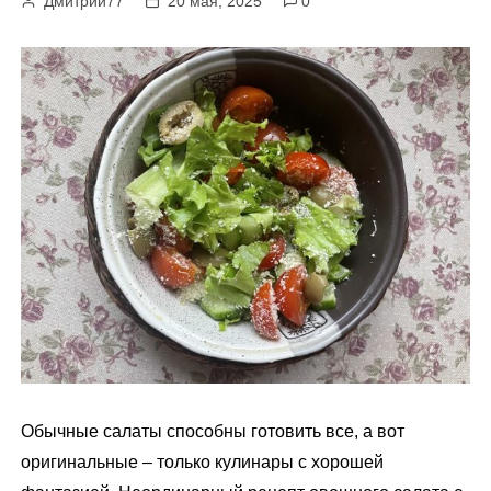
Дмитрий77
20 мая, 2025
0
м
у
Обычные салаты способны готовить все, а вот
оригинальные – только кулинары с хорошей