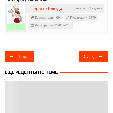
Первые Блюда
не в сети 2 недели
Комментарии: 69
Публикации: 1779
Регистрация: 21-04-2014
1 017,6
Н
Пред.
След.
а
ЕЩЕ РЕЦЕПТЫ ПО ТЕМЕ
в
и
г
а