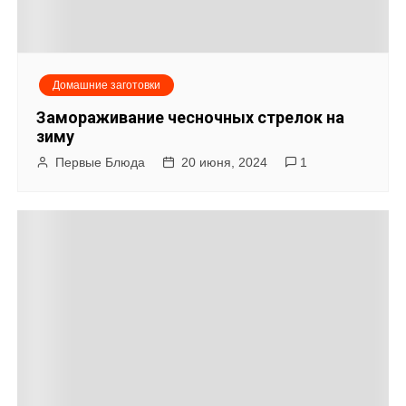
я
м
Домашние заготовки
Замораживание чесночных стрелок на
зиму
Первые Блюда
20 июня, 2024
1