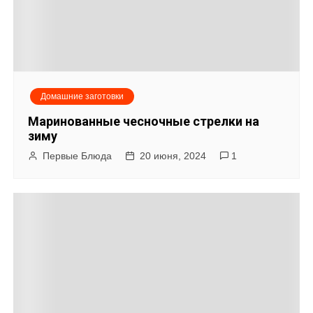
ц
и
я
Домашние заготовки
п
Маринованные чесночные стрелки на
о
зиму
Первые Блюда
20 июня, 2024
1
з
а
п
и
с