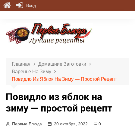
Вход
П
е
р
е
й
т
и
Главная
Домашние Заготовки
к
Варенье На Зиму
с
Повидло Из Яблок На Зиму — Простой Рецепт
о
д
Повидло из яблок на
е
р
зиму — простой рецепт
ж
и
Первые Блюда
20 октября, 2022
0
м
о