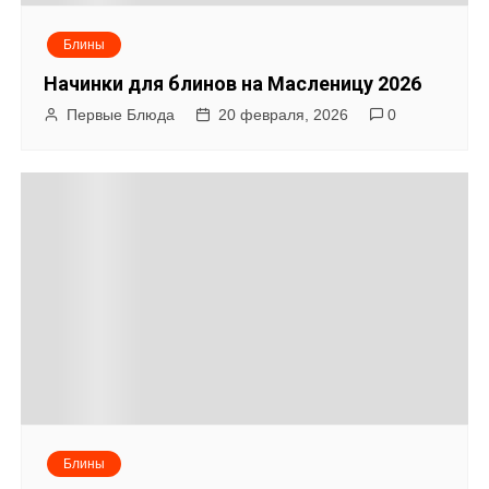
я
Блины
п
Начинки для блинов на Масленицу 2026
о
Первые Блюда
20 февраля, 2026
0
з
а
п
и
с
я
м
Блины