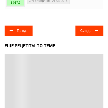
Регистрация: 21-04-2014
1 017,6
Н
Пред.
След.
а
ЕЩЕ РЕЦЕПТЫ ПО ТЕМЕ
в
и
г
а
ц
и