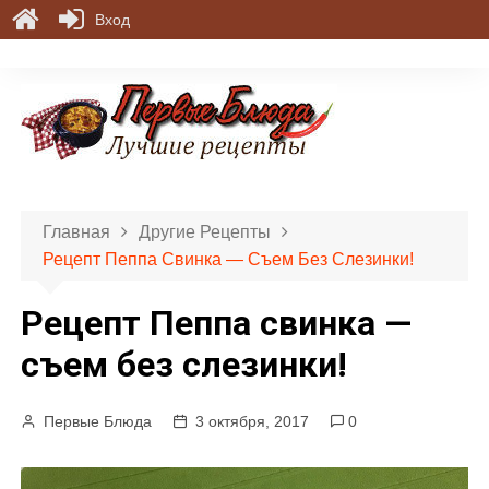
Вход
П
е
р
е
й
т
и
Главная
Другие Рецепты
к
Рецепт Пеппа Свинка — Съем Без Слезинки!
с
о
Рецепт Пеппа свинка —
д
е
съем без слезинки!
р
ж
Первые Блюда
3 октября, 2017
0
и
м
о