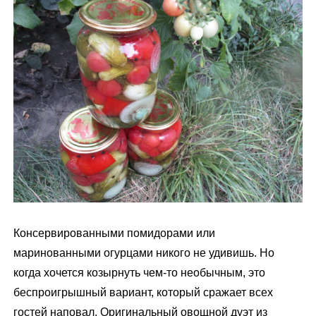
м
у
Консервированными помидорами или
маринованными огурцами никого не удивишь. Но
когда хочется козырнуть чем-то необычным, это
беспроигрышный вариант, который сражает всех
гостей наповал. Оригинальный овощной дуэт из