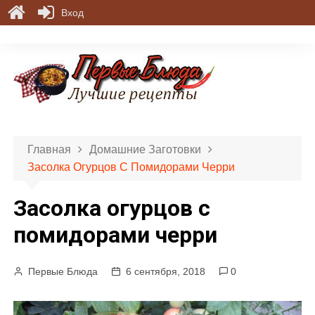
Вход
П
е
р
е
й
т
и
Главная
Домашние Заготовки
к
Засолка Огурцов С Помидорами Черри
с
о
Засолка огурцов с
д
е
помидорами черри
р
ж
Первые Блюда
6 сентября, 2018
0
и
м
о