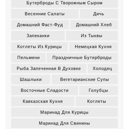
Бутерброды С Творожным Сыром
Весенние Салаты
Дичь
Домашний Фаст-Фуд
Домашний Хлеб
Запеканки
Из Тыквы
Котлеты Из Курицы
Немецкая Кухня
Пельмени
Праздничные Бутерброды
Рыба Запеченная В Духовке
Холодец
Шашлыки
Вегетарианские Супы
Восточные Сладости
Голубцы
Кавказская Кухня
Котлеты
Маринад Для Курицы
Маринад Для Свинины