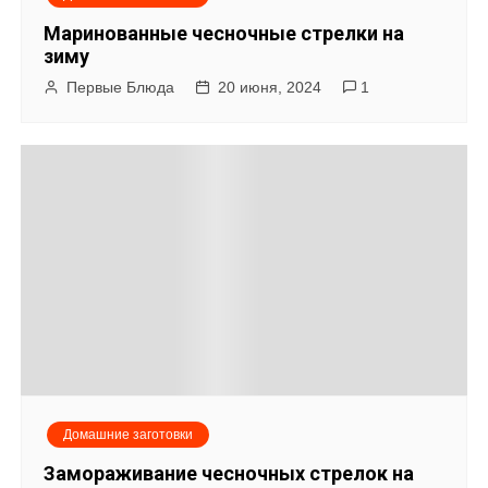
п
Маринованные чесночные стрелки на
о
зиму
Первые Блюда
20 июня, 2024
1
з
а
п
и
с
я
м
Домашние заготовки
Замораживание чесночных стрелок на