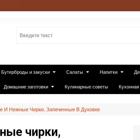
Бутерброды и закуски
Салаты
Напитки
Де
Домашние заготовки
Кулинарные советы
Кухонная
е И Нежные Чирки, Запеченные В Духовке
ные чирки,