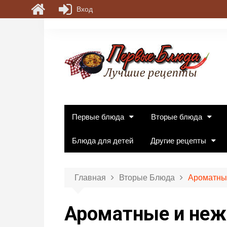
Вход
П
е
р
е
й
т
и
к
Первые блюда
Вторые блюда
с
о
Блюда для детей
Другие рецепты
д
е
р
Главная
Вторые Блюда
Ароматны
ж
и
Ароматные и неж
м
о