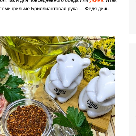
ол, так и для повседневного обеда или
ужина
. Итак,
всеми фильме Бриллиантовая рука — Федя дичь!