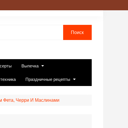
серты
Выпечка
 техника
Праздничные рецепты
м Фета, Черри И Маслинами