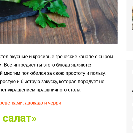
тол вкусные и красивые греческие канапе с сыром
. Все ингредиенты этого блюда являются
ый многим полюбился за свою простоту и пользу.
остую и быструю закуску, которая порадует не
анет украшением праздничного стола.
реветками, авокадо и черри
 салат»