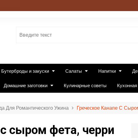
Бутерброды и закуски
Салаты
Напитки
Де
Домашние заготовки
Кулинарные советы
Кухонная
а Для Романтического Ужина
Греческое Канапе С Сыро
 с сыром фета, черри