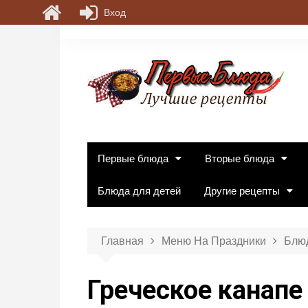
Вход
П
е
р
е
й
т
и
к
Первые блюда
Вторые блюда
с
о
Блюда для детей
Другие рецепты
д
е
р
Главная
Меню На Праздники
Блюд
ж
и
Греческое канапе
м
о