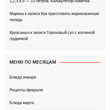
1,2,3,4,5 — 10 литров. Калькулятор-памятка
я
м
Марина
к записи
Как приготовить маринованную
пелядь
Круасаныч
к записи
Гороховый суп с копченой
грудинкой
МЕНЮ ПО МЕСЯЦАМ
Блюда января
Рецепты февраля
Блюда марта