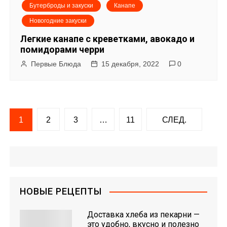
Бутерброды и закуски
Канапе
Новогодние закуски
Легкие канапе с креветками, авокадо и
помидорами черри
Первые Блюда
15 декабря, 2022
0
Н
1
2
3
…
11
СЛЕД.
а
в
и
НОВЫЕ РЕЦЕПТЫ
г
Доставка хлеба из пекарни —
а
это удобно, вкусно и полезно