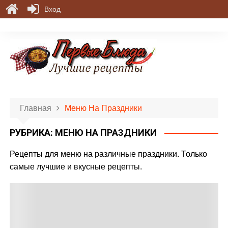
Вход
П
е
р
е
й
т
и
Главная
Меню На Праздники
к
с
РУБРИКА:
МЕНЮ НА ПРАЗДНИКИ
о
д
Рецепты для меню на различные праздники. Только
е
самые лучшие и вкусные рецепты.
р
ж
и
м
о