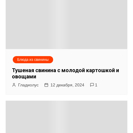
г
а
ц
и
я
Блюда из свинины
п
Тушеная свинина с молодой картошкой и
о
овощами
Гладиолус
12 декабря, 2024
1
з
а
п
и