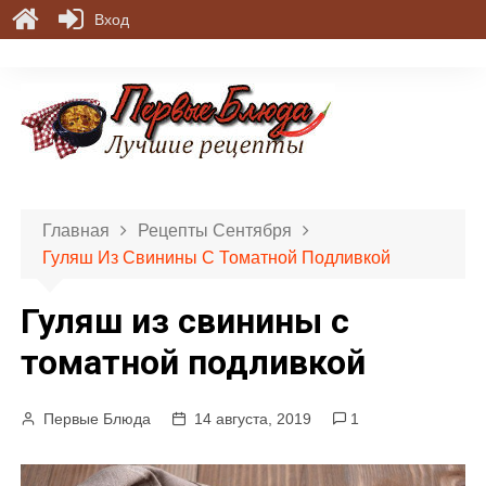
Вход
П
е
р
е
й
т
и
Главная
Рецепты Сентября
к
Гуляш Из Свинины С Томатной Подливкой
с
о
Гуляш из свинины с
д
е
томатной подливкой
р
ж
Первые Блюда
14 августа, 2019
1
и
м
о