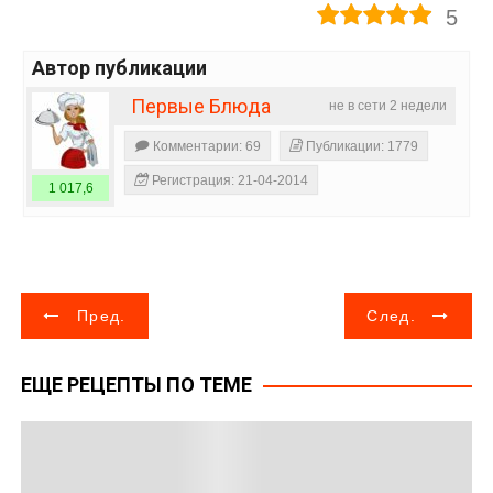
5
Автор публикации
Первые Блюда
не в сети 2 недели
Комментарии: 69
Публикации: 1779
Регистрация: 21-04-2014
1 017,6
Н
Пред.
След.
а
ЕЩЕ РЕЦЕПТЫ ПО ТЕМЕ
в
и