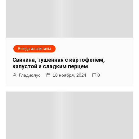
с
я
м
Блюда из свинины
Свинина, тушенная с картофелем,
капустой и сладким перцем
Гладиолус
18 ноября, 2024
0