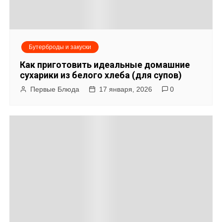
и
я
Бутерброды и закуски
п
Как приготовить идеальные домашние
о
сухарики из белого хлеба (для супов)
Первые Блюда
17 января, 2026
0
з
а
п
и
с
я