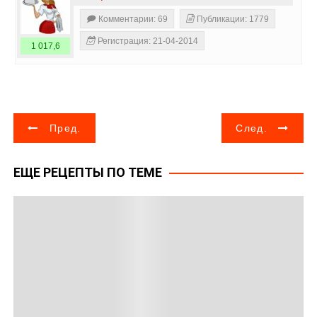
Комментарии: 69
Публикации: 1779
Регистрация: 21-04-2014
1 017,6
Н
Пред.
След.
а
ЕЩЕ РЕЦЕПТЫ ПО ТЕМЕ
в
и
г
а
ц