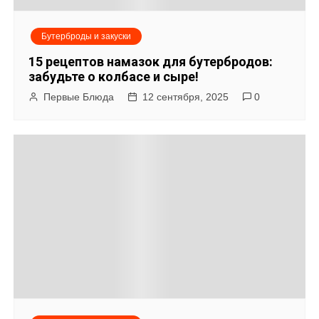
м
Бутерброды и закуски
15 рецептов намазок для бутербродов:
забудьте о колбасе и сыре!
Первые Блюда
12 сентября, 2025
0