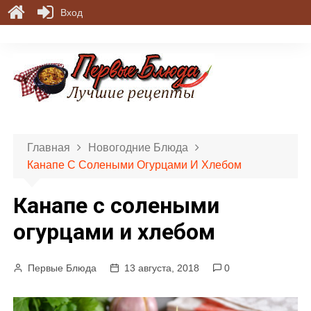
Вход
П
е
р
е
й
т
и
Главная
Новогодние Блюда
к
Канапе С Солеными Огурцами И Хлебом
с
о
Канапе с солеными
д
е
огурцами и хлебом
р
ж
Первые Блюда
13 августа, 2018
0
и
м
о