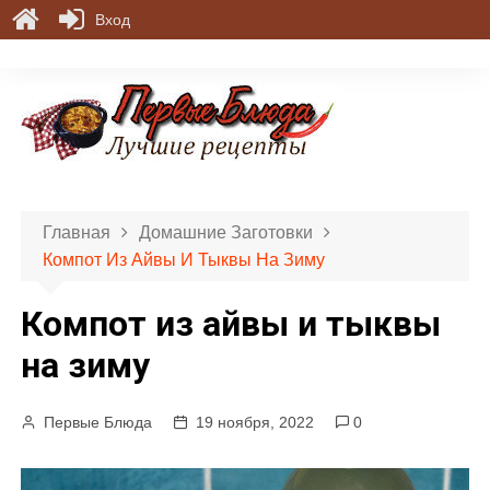
Вход
П
е
р
е
й
т
и
Главная
Домашние Заготовки
к
Компот Из Айвы И Тыквы На Зиму
с
о
Компот из айвы и тыквы
д
е
на зиму
р
ж
Первые Блюда
19 ноября, 2022
0
и
м
о