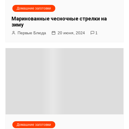
я
Домашние заготовки
п
Маринованные чесночные стрелки на
о
зиму
Первые Блюда
20 июня, 2024
1
з
а
п
и
с
я
м
Домашние заготовки