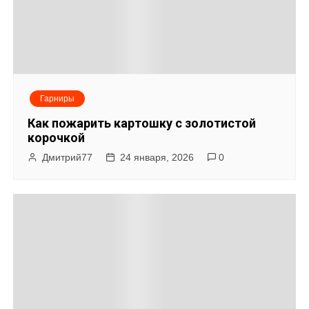
с
я
м
Гарниры
Как пожарить картошку с золотистой
корочкой
Дмитрий77
24 января, 2026
0