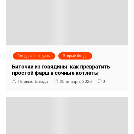
а
ц
и
я
Блюда из говядины
Вторые блюда
п
Биточки из говядины: как превратить
о
простой фарш в сочные котлеты
Первые Блюда
25 января, 2026
0
з
а
п
и