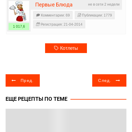
Первые Блюда
не в сети 2 недели
Комментарии: 69
Публикации: 1779
Регистрация: 21-04-2014
1 017,6
Котлеты
Н
Пред.
След.
а
ЕЩЕ РЕЦЕПТЫ ПО ТЕМЕ
в
и
г