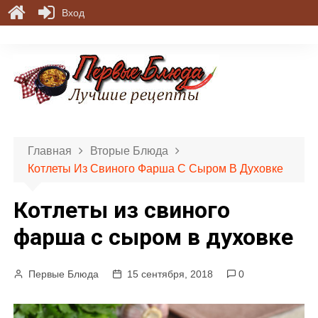
Вход
П
е
р
е
й
т
и
Главная
Вторые Блюда
к
Котлеты Из Свиного Фарша С Сыром В Духовке
с
о
Котлеты из свиного
д
е
фарша с сыром в духовке
р
ж
Первые Блюда
15 сентября, 2018
0
и
м
о