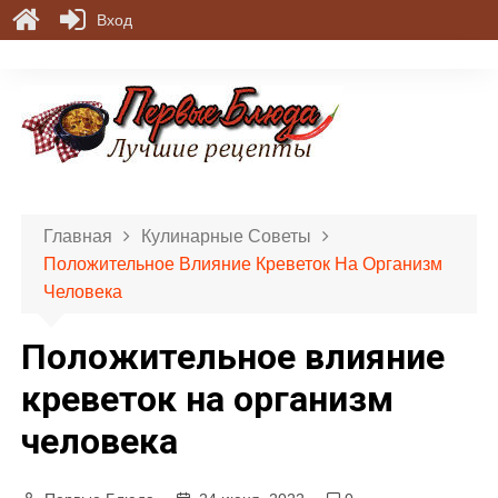
Вход
П
е
р
е
й
т
и
Главная
Кулинарные Советы
к
Положительное Влияние Креветок На Организм
с
Человека
о
д
Положительное влияние
е
р
креветок на организм
ж
человека
и
м
о