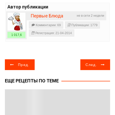
Автор публикации
Первые Блюда
не в сети 2 недели
Комментарии: 69
Публикации: 1779
Регистрация: 21-04-2014
1 017,6
Н
Пред.
След.
а
ЕЩЕ РЕЦЕПТЫ ПО ТЕМЕ
в
и
г