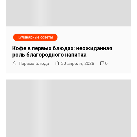
с
я
м
Кулинарные советы
Кофе в первых блюдах: неожиданная
роль благородного напитка
Первые Блюда
30 апреля, 2026
0