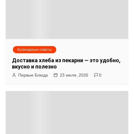
а
ц
и
я
Кулинарные советы
п
Доставка хлеба из пекарни — это удобно,
о
вкусно и полезно
Первые Блюда
23 июля, 2026
0
з
а
п
и