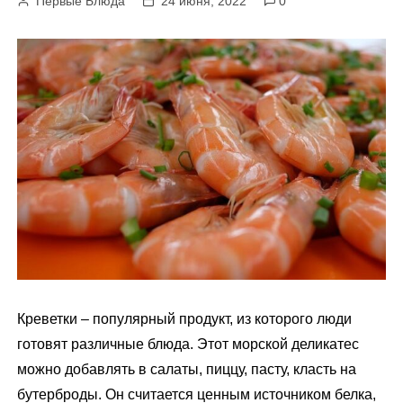
Первые Блюда
24 июня, 2022
0
м
у
Креветки – популярный продукт, из которого люди
готовят различные блюда. Этот морской деликатес
можно добавлять в салаты, пиццу, пасту, класть на
бутерброды. Он считается ценным источником белка,