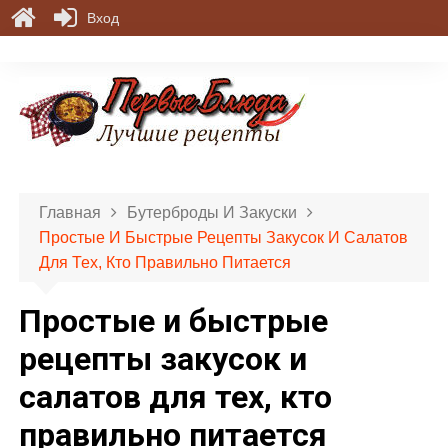
Вход
П
е
р
е
й
т
и
Главная
Бутерброды И Закуски
к
Простые И Быстрые Рецепты Закусок И Салатов
с
Для Тех, Кто Правильно Питается
о
д
Простые и быстрые
е
р
рецепты закусок и
ж
салатов для тех, кто
и
м
правильно питается
о