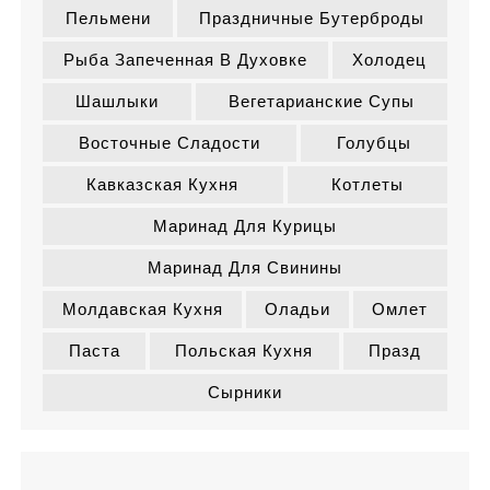
Пельмени
Праздничные Бутерброды
Рыба Запеченная В Духовке
Холодец
Шашлыки
Вегетарианские Супы
Восточные Сладости
Голубцы
Кавказская Кухня
Котлеты
Маринад Для Курицы
Маринад Для Свинины
Молдавская Кухня
Оладьи
Омлет
Паста
Польская Кухня
Празд
Сырники