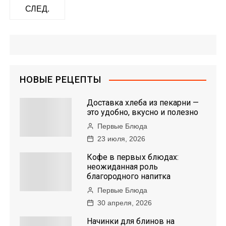
а
СЛЕД.
в
и
г
НОВЫЕ РЕЦЕПТЫ
а
Доставка хлеба из пекарни —
ц
это удобно, вкусно и полезно
Первые Блюда
и
23 июля, 2026
я
Кофе в первых блюдах:
неожиданная роль
п
благородного напитка
Первые Блюда
о
30 апреля, 2026
з
Начинки для блинов на