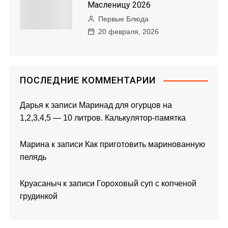
Масленицу 2026
а
Первые Блюда
20 февраля, 2026
п
и
с
ПОСЛЕДНИЕ КОММЕНТАРИИ
я
Дарья
к записи
Маринад для огурцов на
1,2,3,4,5 — 10 литров. Калькулятор-памятка
м
Марина
к записи
Как приготовить маринованную
пелядь
Круасаныч
к записи
Гороховый суп с копченой
грудинкой