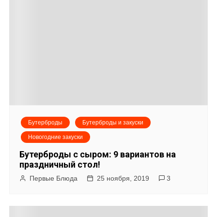
м
у
Бутерброды
Бутерброды и закуски
Новогодние закуски
Бутерброды с сыром: 9 вариантов на
праздничный стол!
Первые Блюда
25 ноября, 2019
3