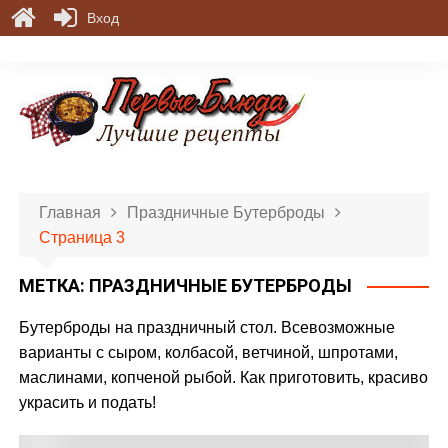
Вход
П
е
р
е
й
т
и
Главная
Праздничные Бутерброды
к
Страница 3
с
о
МЕТКА:
ПРАЗДНИЧНЫЕ БУТЕРБРОДЫ
д
е
Бутерброды на праздничный стол. Всевозможные
р
варианты с сыром, колбасой, ветчиной, шпротами,
ж
маслинами, копченой рыбой. Как приготовить, красиво
и
украсить и подать!
м
о