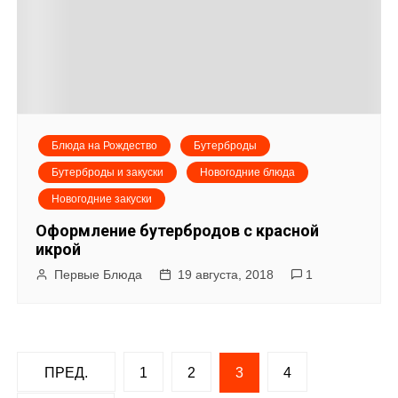
Блюда на Рождество
Бутерброды
Бутерброды и закуски
Новогодние блюда
Новогодние закуски
Оформление бутербродов с красной
икрой
Первые Блюда
19 августа, 2018
1
Н
ПРЕД.
1
2
3
4