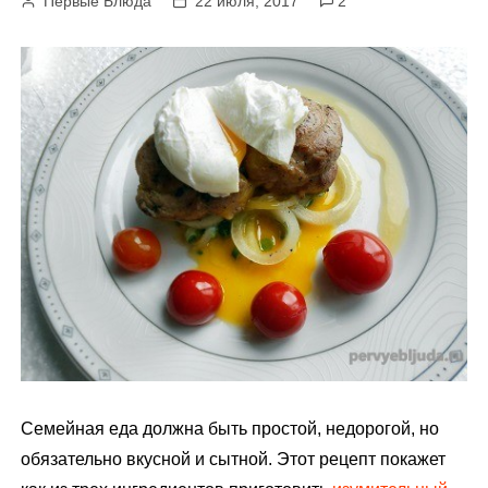
Первые Блюда
22 июля, 2017
2
м
у
Семейная еда должна быть простой, недорогой, но
обязательно вкусной и сытной. Этот рецепт покажет