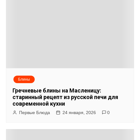
а
п
и
с
я
м
Блины
Гречневые блины на Масленицу:
старинный рецепт из русской печи для
современной кухни
Первые Блюда
24 января, 2026
0