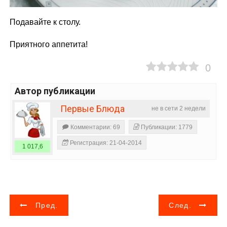
Подавайте к столу.
Приятного аппетита!
0
Автор публикации
Первые Блюда
не в сети 2 недели
Комментарии: 69
Публикации: 1779
Регистрация: 21-04-2014
1 017,6
Н
Пред.
След.
а