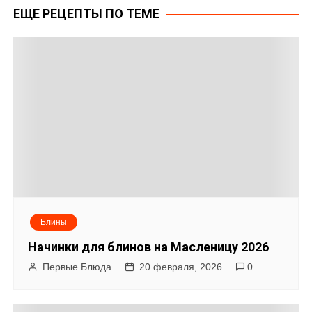
ЕЩЕ РЕЦЕПТЫ ПО ТЕМЕ
в
и
г
а
ц
и
я
Блины
п
Начинки для блинов на Масленицу 2026
о
Первые Блюда
20 февраля, 2026
0
з