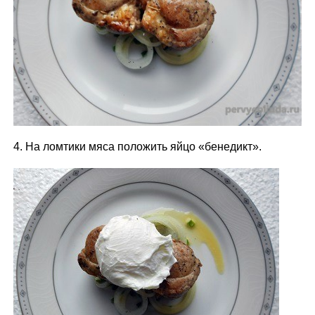
4. На ломтики мяса положить яйцо «бенедикт».