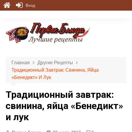
Вход
П
е
р
е
й
т
и
Главная
Другие Рецепты
к
Традиционный Завтрак: Свинина, Яйца
с
«Бенедикт» И Лук
о
д
Традиционный завтрак:
е
р
свинина, яйца «Бенедикт»
ж
и лук
и
м
о