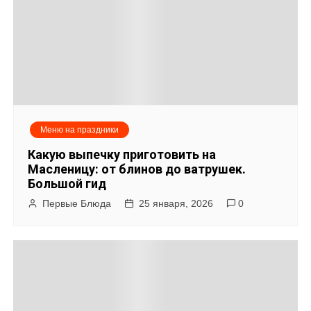
а
ц
и
я
Меню на праздники
п
Какую выпечку приготовить на
о
Масленицу: от блинов до ватрушек.
Большой гид
з
Первые Блюда
25 января, 2026
0
а
п
и