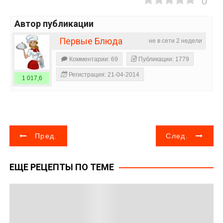
0
Автор публикации
Первые Блюда
не в сети 2 недели
Комментарии: 69
Публикации: 1779
Регистрация: 21-04-2014
1 017,6
Н
Пред.
След.
а
ЕЩЕ РЕЦЕПТЫ ПО ТЕМЕ
в
и
г