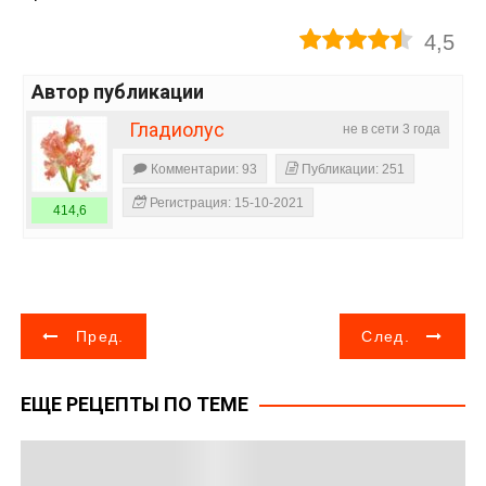
4,5
Автор публикации
Гладиолус
не в сети 3 года
Комментарии: 93
Публикации: 251
Регистрация: 15-10-2021
414,6
Н
Пред.
След.
а
ЕЩЕ РЕЦЕПТЫ ПО ТЕМЕ
в
и