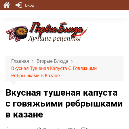
Вход
П
е
р
е
й
т
и
Главная
Вторые Блюда
к
Вкусная Тушеная Капуста С Говяжьими
с
Ребрышками В Казане
о
д
Вкусная тушеная капуста
е
р
с говяжьими ребрышками
ж
в казане
и
м
о