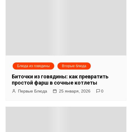
г
а
ц
и
я
Блюда из говядины
Вторые блюда
п
Биточки из говядины: как превратить
о
простой фарш в сочные котлеты
Первые Блюда
25 января, 2026
0
з
а
п