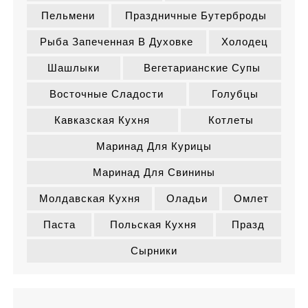
Пельмени
Праздничные Бутерброды
Рыба Запеченная В Духовке
Холодец
Шашлыки
Вегетарианские Супы
Восточные Сладости
Голубцы
Кавказская Кухня
Котлеты
Маринад Для Курицы
Маринад Для Свинины
Молдавская Кухня
Оладьи
Омлет
Паста
Польская Кухня
Празд
Сырники