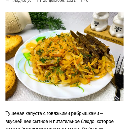
Гладиолус
25 декабря, 2021
0
м
у
Тушеная капуста с говяжьими ребрышками –
вкуснейшее сытное и питательное блюдо, которое