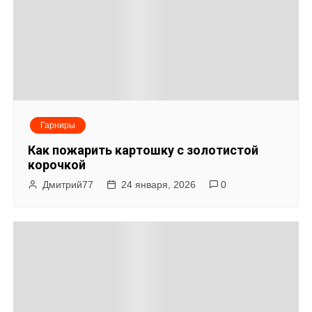
и
с
я
м
Гарниры
Как пожарить картошку с золотистой
корочкой
Дмитрий77
24 января, 2026
0