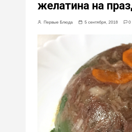
желатина на пра
м
у
Первые Блюда
5 сентября, 2018
0