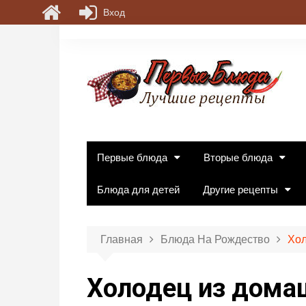
Вход
П
е
р
е
й
т
и
к
Первые блюда
Вторые блюда
с
о
Блюда для детей
Другие рецепты
д
е
р
Главная
Блюда На Рождество
Хол
ж
и
Холодец из домаш
м
о