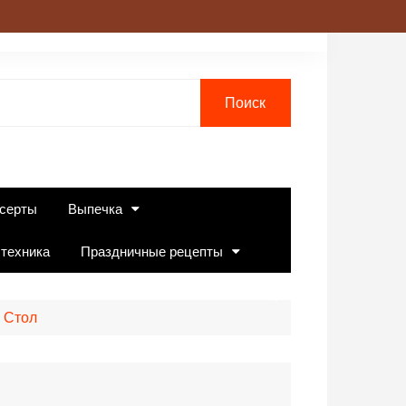
серты
Выпечка
 техника
Праздничные рецепты
 Стол