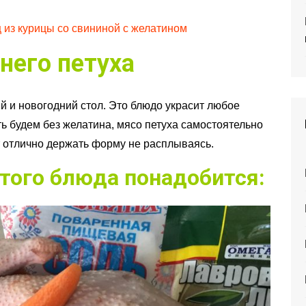
 из курицы со свининой с желатином
него петуха
й и новогодний стол. Это блюдо украсит любое
ть будем без желатина, мясо петуха самостоятельно
т отлично держать форму не расплываясь.
того блюда понадобится: