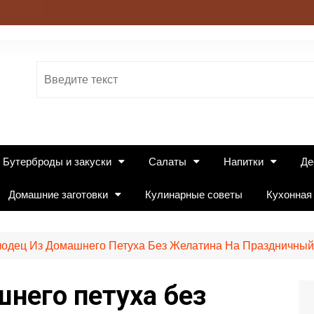
Бутерброды и закуски
Салаты
Напитки
Де
Домашние заготовки
Кулинарные советы
Кухонная
одец Из Домашнего Петуха Без Желатина На Праздничный
него петуха без