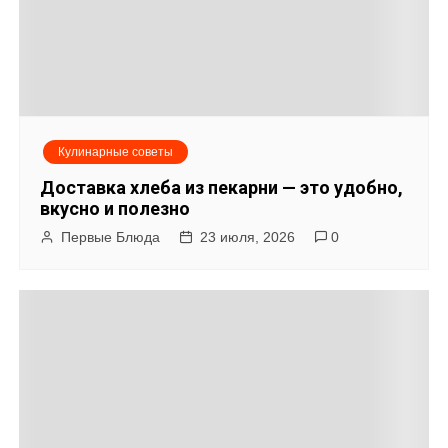
а
ц
и
я
Кулинарные советы
п
Доставка хлеба из пекарни — это удобно,
о
вкусно и полезно
Первые Блюда
23 июля, 2026
0
з
а
п
и
с