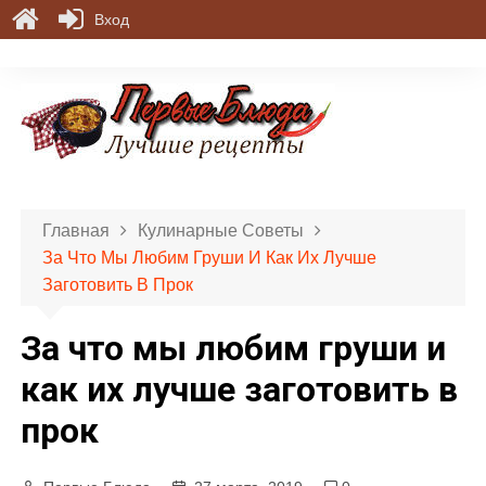
Вход
П
е
р
е
й
т
и
Главная
Кулинарные Советы
к
За Что Мы Любим Груши И Как Их Лучше
с
Заготовить В Прок
о
д
За что мы любим груши и
е
р
как их лучше заготовить в
ж
прок
и
м
о