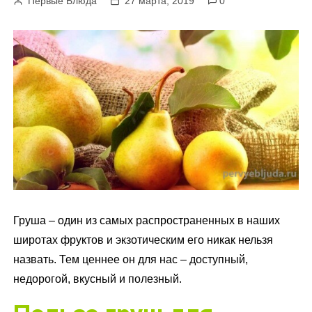
Первые Блюда
27 марта, 2019
0
м
у
Груша – один из самых распространенных в наших
широтах фруктов и экзотическим его никак нельзя
назвать. Тем ценнее он для нас – доступный,
недорогой, вкусный и полезный.