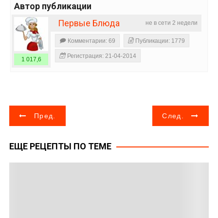
Автор публикации
Первые Блюда
не в сети 2 недели
Комментарии: 69
Публикации: 1779
Регистрация: 21-04-2014
1 017,6
Н
Пред.
След.
а
ЕЩЕ РЕЦЕПТЫ ПО ТЕМЕ
в
и
г