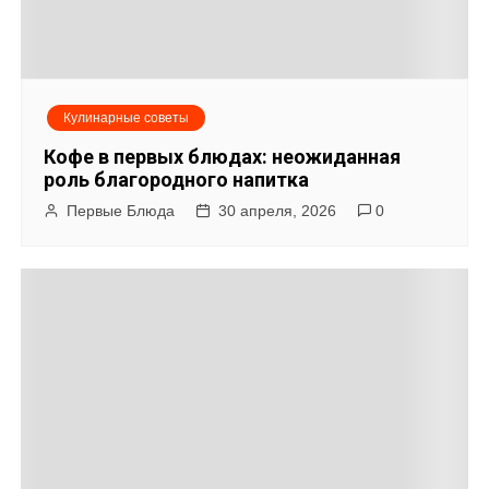
я
м
Кулинарные советы
Кофе в первых блюдах: неожиданная
роль благородного напитка
Первые Блюда
30 апреля, 2026
0