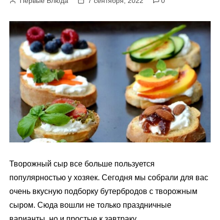
Первые Блюда
7 сентября, 2022
0
м
у
Творожный сыр все больше пользуется
популярностью у хозяек. Сегодня мы собрали для вас
очень вкусную подборку бутербродов с творожным
сыром. Сюда вошли не только праздничные
варианты, но и простые к завтраку.