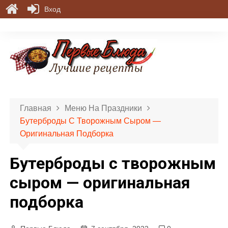
Вход
П
е
р
е
й
т
и
Главная
Меню На Праздники
к
Бутерброды С Творожным Сыром —
с
Оригинальная Подборка
о
д
Бутерброды с творожным
е
р
сыром — оригинальная
ж
подборка
и
м
о