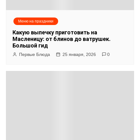
и
я
Меню на праздники
п
Какую выпечку приготовить на
о
Масленицу: от блинов до ватрушек.
Большой гид
з
Первые Блюда
25 января, 2026
0
а
п
и
с
я
м