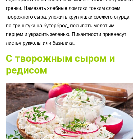
гренки. Намазать хлебные ломтики тонким слоем
творожного сыра, уложить кругляшки свежего огурца
по три штуки на бутерброд, посыпать молотым
перцем и украсить зеленью. Пикантности привнесут
листья рукколы или базилика.
С творожным сыром и
редисом