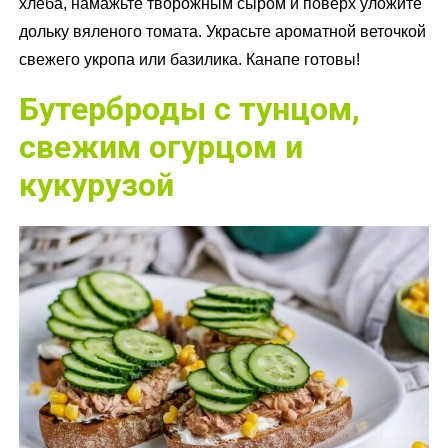
хлеба, намажьте творожным сыром и поверх уложите
дольку вяленого томата. Украсьте ароматной веточкой
свежего укропа или базилика. Канапе готовы!
Бутерброды с тунцом,
свежим огурцом и
кукурузой