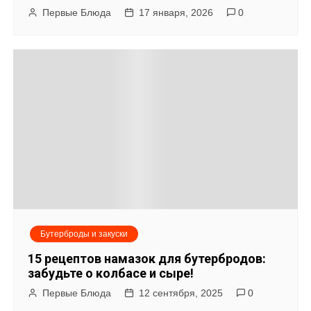
Первые Блюда
17 января, 2026
0
з
а
п
и
с
я
м
Бутерброды и закуски
15 рецептов намазок для бутербродов:
забудьте о колбасе и сыре!
Первые Блюда
12 сентября, 2025
0