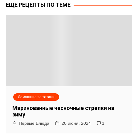
ЕЩЕ РЕЦЕПТЫ ПО ТЕМЕ
в
и
г
а
ц
и
я
Домашние заготовки
п
Маринованные чесночные стрелки на
о
зиму
Первые Блюда
20 июня, 2024
1
з