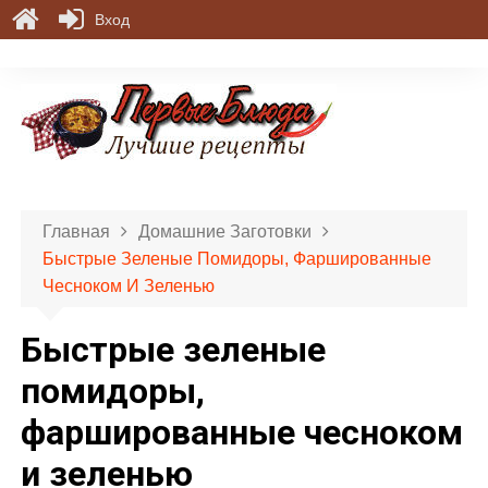
Вход
П
е
р
е
й
т
и
Главная
Домашние Заготовки
к
Быстрые Зеленые Помидоры, Фаршированные
с
Чесноком И Зеленью
о
д
Быстрые зеленые
е
р
помидоры,
ж
фаршированные чесноком
и
м
и зеленью
о