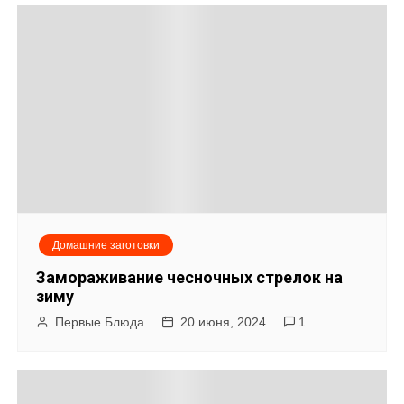
а
п
и
с
я
м
Домашние заготовки
Замораживание чесночных стрелок на
зиму
Первые Блюда
20 июня, 2024
1