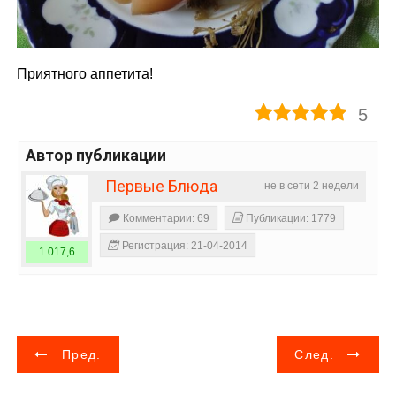
Приятного аппетита!
5
Автор публикации
Первые Блюда
не в сети 2 недели
Комментарии: 69
Публикации: 1779
Регистрация: 21-04-2014
1 017,6
Н
Пред.
След.
а