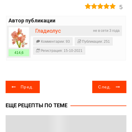
5
Автор публикации
Гладиолус
не в сети 3 года
Комментарии: 93
Публикации: 251
Регистрация: 15-10-2021
414,6
Н
Пред.
След.
а
ЕЩЕ РЕЦЕПТЫ ПО ТЕМЕ
в
и