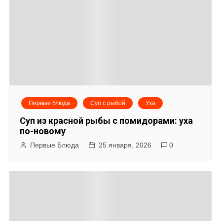
г
а
ц
и
я
Первые блюда
Суп с рыбой
Уха
п
Суп из красной рыбы с помидорами: уха
о
по-новому
Первые Блюда
25 января, 2026
0
з
а
п