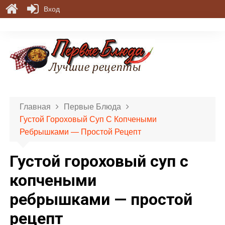
Вход
П
е
р
е
й
т
и
Главная
Первые Блюда
к
Густой Гороховый Суп С Копчеными
с
Ребрышками — Простой Рецепт
о
д
Густой гороховый суп с
е
р
копчеными
ж
ребрышками — простой
и
м
рецепт
о