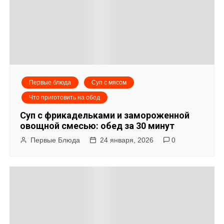
и
с
я
м
Первые блюда
Суп с мясом
Что приготовить на обед
Суп с фрикадельками и замороженной
овощной смесью: обед за 30 минут
Первые Блюда
24 января, 2026
0