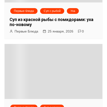
я
Первые блюда
Суп с рыбой
Уха
п
Суп из красной рыбы с помидорами: уха
о
по-новому
Первые Блюда
25 января, 2026
0
з
а
п
и
с
я
м