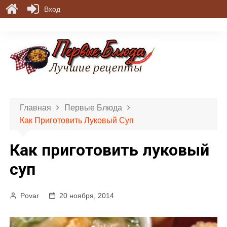
Вход
П
е
р
е
й
т
и
Главная
Первые Блюда
к
Как Приготовить Луковый Суп
с
о
Как приготовить луковый
д
е
суп
р
ж
Povar
20 ноября, 2014
и
м
о