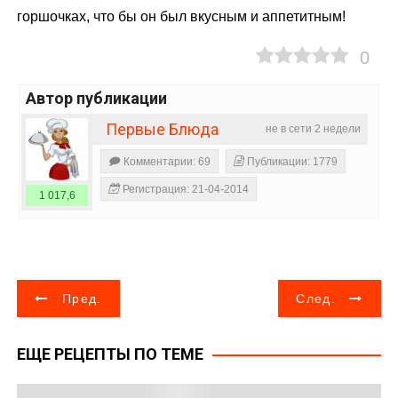
горшочках, что бы он был вкусным и аппетитным!
0
Автор публикации
Первые Блюда
не в сети 2 недели
Комментарии: 69
Публикации: 1779
Регистрация: 21-04-2014
1 017,6
Н
Пред.
След.
а
ЕЩЕ РЕЦЕПТЫ ПО ТЕМЕ
в