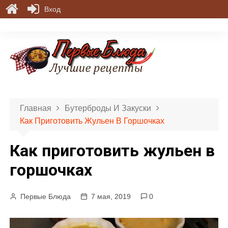
Вход
П
е
р
е
й
т
и
Главная
Бутерброды И Закуски
к
Как Приготовить Жульен В Горшочках
с
о
Как приготовить жульен в
д
е
горшочках
р
ж
Первые Блюда
7 мая, 2019
0
и
м
о