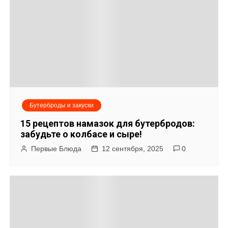
и
с
я
м
Бутерброды и закуски
15 рецептов намазок для бутербродов:
забудьте о колбасе и сыре!
Первые Блюда
12 сентября, 2025
0