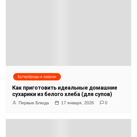
и
г
а
ц
и
я
Бутерброды и закуски
п
Как приготовить идеальные домашние
о
сухарики из белого хлеба (для супов)
Первые Блюда
17 января, 2026
0
з
а
п