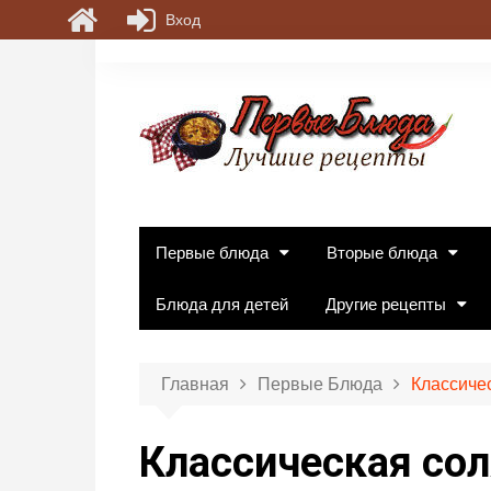
Вход
П
е
р
е
й
т
и
к
Первые блюда
Вторые блюда
с
о
Блюда для детей
Другие рецепты
д
е
р
Главная
Первые Блюда
Классиче
ж
и
Классическая со
м
о