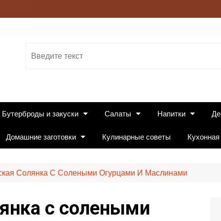
Бутерброды и закуски
Салаты
Напитки
Де
Домашние заготовки
Кулинарные советы
Кухонная
ская Солянка С Солеными Огурцами И Маслинами
лянка с солеными