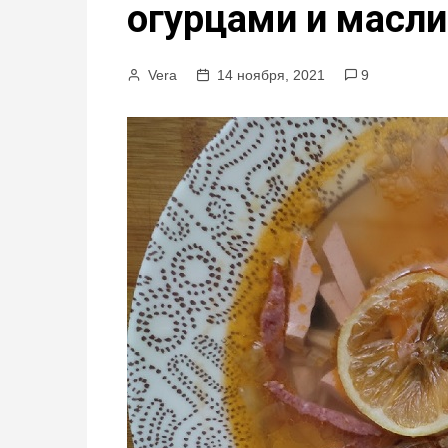
огурцами и масл
м
у
Vera
14 ноября, 2021
9