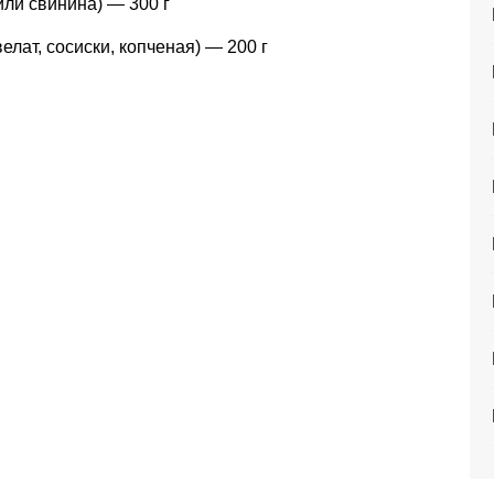
или свинина) — 300 г
елат, сосиски, копченая) — 200 г