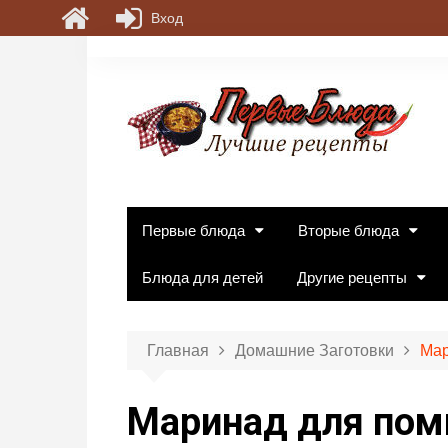
Вход
П
е
р
е
й
т
и
к
Первые блюда
Вторые блюда
с
о
Блюда для детей
Другие рецепты
д
е
р
Главная
Домашние Заготовки
Мар
ж
и
Маринад для поми
м
о