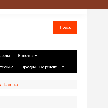
серты
Выпечка
 техника
Праздничные рецепты
ор-Памятка