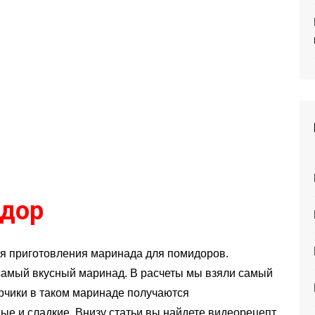
идор
ля приготовления маринада для помидоров.
самый вкусный маринад. В расчеты мы взяли самый
чики в таком маринаде получаются
ые и сладкие. Внизу статьи вы найдете видеорецепт