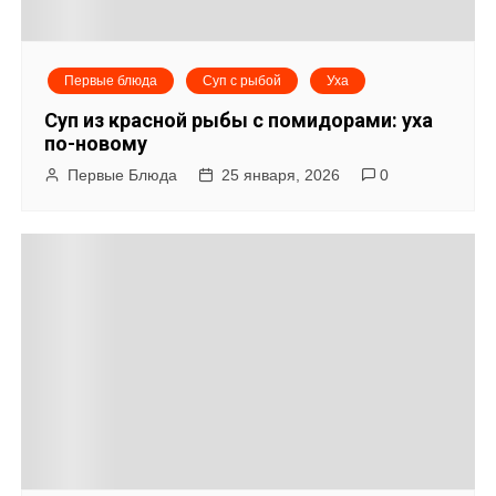
и
я
Первые блюда
Суп с рыбой
Уха
п
Суп из красной рыбы с помидорами: уха
о
по-новому
Первые Блюда
25 января, 2026
0
з
а
п
и
с
я
м