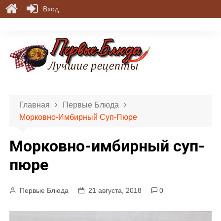
Вход
П
е
р
е
й
т
и
Главная
Первые Блюда
к
Морковно-Имбирный Суп-Пюре
с
о
Морковно-имбирный суп-
д
е
пюре
р
ж
Первые Блюда
21 августа, 2018
0
и
м
о