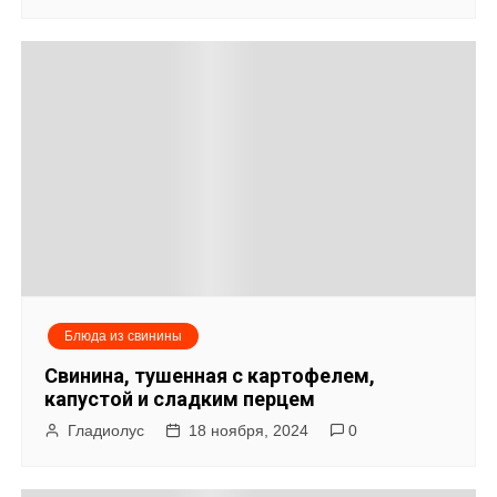
з
а
п
и
с
я
м
Блюда из свинины
Свинина, тушенная с картофелем,
капустой и сладким перцем
Гладиолус
18 ноября, 2024
0