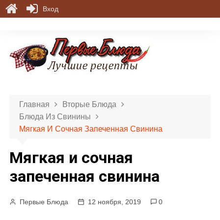
Вход
П
е
р
е
й
т
и
Главная
Вторые Блюда
к
Блюда Из Свинины
с
Мягкая И Сочная Запеченная Свинина
о
д
Мягкая и сочная
е
р
запеченная свинина
ж
и
Первые Блюда
12 ноября, 2019
0
м
о