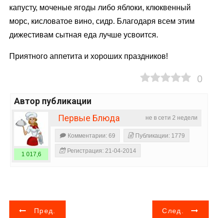
капусту, моченые ягоды либо яблоки, клюквенный
морс, кисловатое вино, сидр. Благодаря всем этим
дижестивам сытная еда лучше усвоится.
Приятного аппетита и хороших праздников!
0
Автор публикации
Первые Блюда
не в сети 2 недели
Комментарии: 69
Публикации: 1779
Регистрация: 21-04-2014
1 017,6
Н
Пред.
След.