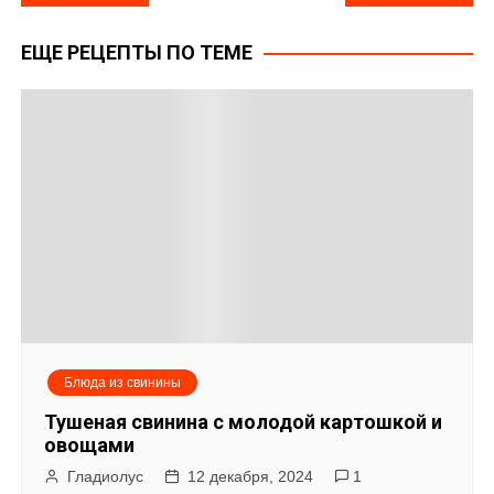
а
ЕЩЕ РЕЦЕПТЫ ПО ТЕМЕ
в
и
г
а
ц
и
я
Блюда из свинины
п
Тушеная свинина с молодой картошкой и
о
овощами
Гладиолус
12 декабря, 2024
1