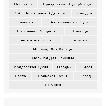
Пельмени
Праздничные Бутерброды
Рыба Запеченная В Духовке
Холодец
Шашлыки
Вегетарианские Супы
Восточные Сладости
Голубцы
Кавказская Кухня
Котлеты
Маринад Для Курицы
Маринад Для Свинины
Молдавская Кухня
Оладьи
Омлет
Паста
Польская Кухня
Празд
Сырники