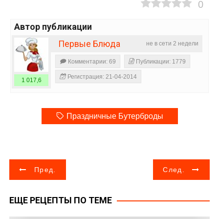
0
Автор публикации
Первые Блюда
не в сети 2 недели
Комментарии: 69
Публикации: 1779
Регистрация: 21-04-2014
1 017,6
Праздничные Бутерброды
Н
Пред.
След.
а
ЕЩЕ РЕЦЕПТЫ ПО ТЕМЕ
в