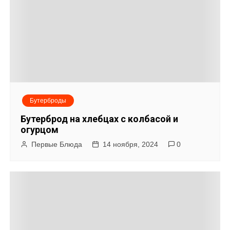
п
и
с
я
м
Бутерброды
Бутерброд на хлебцах с колбасой и
огурцом
Первые Блюда
14 ноября, 2024
0