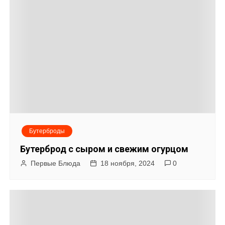
и
г
а
ц
и
я
Бутерброды
п
Бутерброд с сыром и свежим огурцом
о
Первые Блюда
18 ноября, 2024
0
з
а