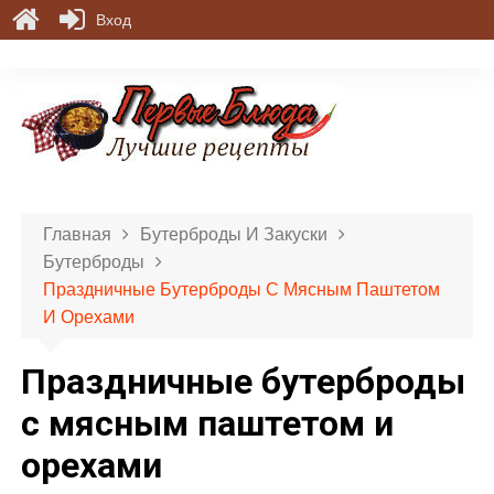
Вход
П
е
р
е
й
т
и
Главная
Бутерброды И Закуски
к
Бутерброды
с
Праздничные Бутерброды С Мясным Паштетом
о
И Орехами
д
е
Праздничные бутерброды
р
ж
с мясным паштетом и
и
орехами
м
о