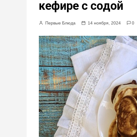
кефире с содой
м
у
Первые Блюда
14 ноября, 2024
0