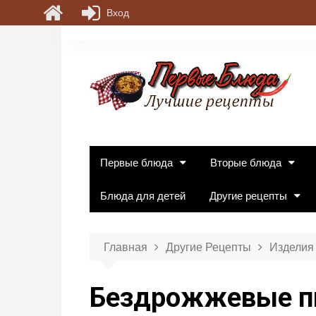
Вход
П
е
р
е
й
т
и
к
Первые блюда
Вторые блюда
с
о
Блюда для детей
Другие рецепты
д
е
р
Главная
Другие Рецепты
Изделия 
ж
и
Бездрожжевые п
м
о