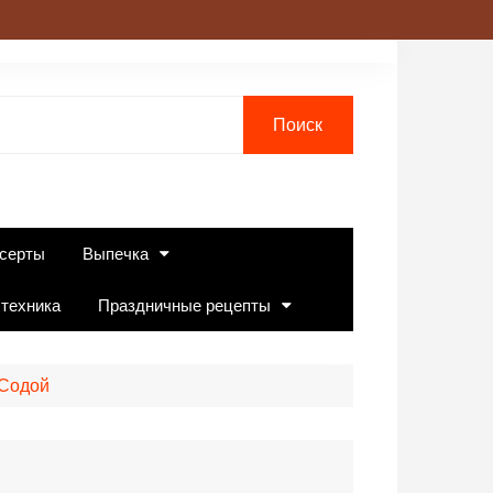
серты
Выпечка
 техника
Праздничные рецепты
Содой