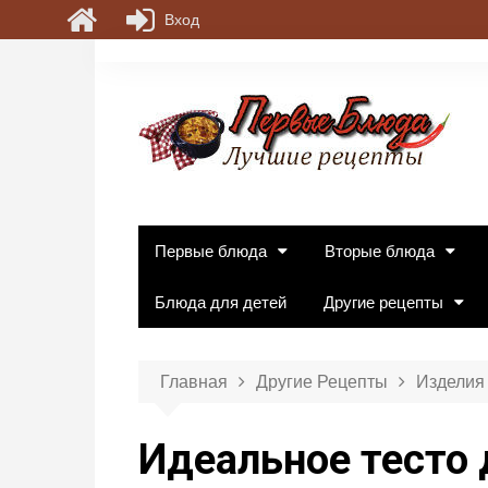
Вход
П
е
р
е
й
т
и
к
Первые блюда
Вторые блюда
с
о
Блюда для детей
Другие рецепты
д
е
р
Главная
Другие Рецепты
Изделия 
ж
и
Идеальное тесто 
м
о