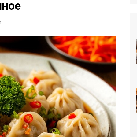
чное
0