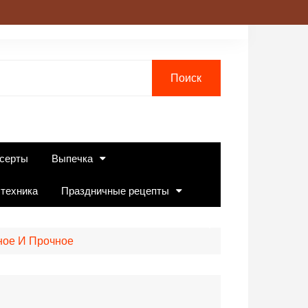
серты
Выпечка
 техника
Праздничные рецепты
ное И Прочное