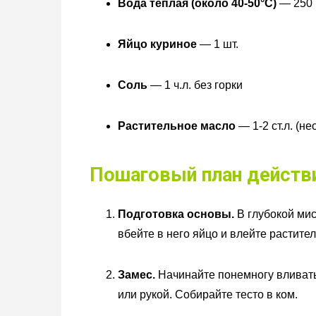
Вода теплая (около 40-50°C)
— 250
Яйцо куриное
— 1 шт.
Соль
— 1 ч.л. без горки
Растительное масло
— 1-2 ст.л. (н
Пошаговый план действ
Подготовка основы.
В глубокой мис
вбейте в него яйцо и влейте растите
Замес.
Начинайте понемногу вливать
или рукой. Собирайте тесто в ком.