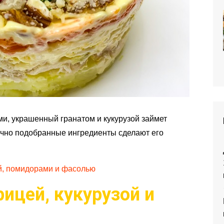
и, украшенный гранатом и кукурузой займет
ачно подобранные ингредиенты сделают его
й, помидорами и фасолью
рицей, кукурузой и