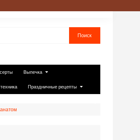
серты
Выпечка
 техника
Праздничные рецепты
ранатом