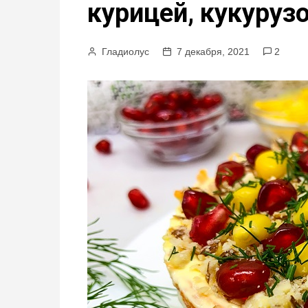
курицей, кукуруз
м
у
Гладиолус
7 декабря, 2021
2