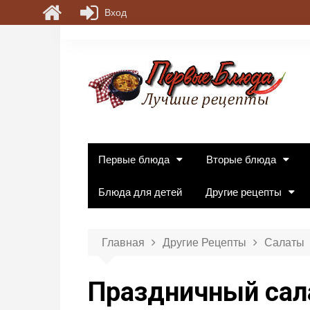
Вход
П
е
р
е
й
т
и
к
Первые блюда
Вторые блюда
с
о
Блюда для детей
Другие рецепты
д
е
р
Главная
Другие Рецепты
Салаты
ж
и
Праздничный сал
м
о