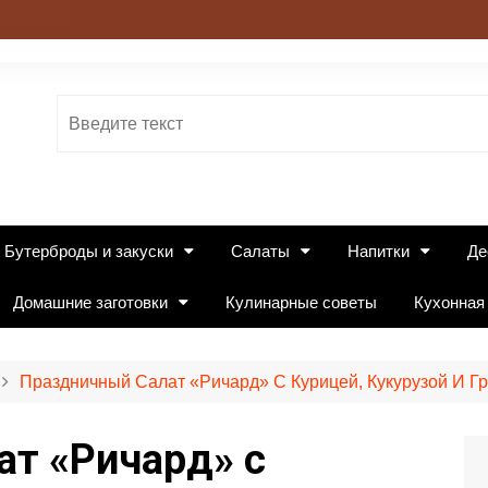
Бутерброды и закуски
Салаты
Напитки
Де
Домашние заготовки
Кулинарные советы
Кухонная
Праздничный Салат «Ричард» С Курицей, Кукурузой И Г
ат «Ричард» с