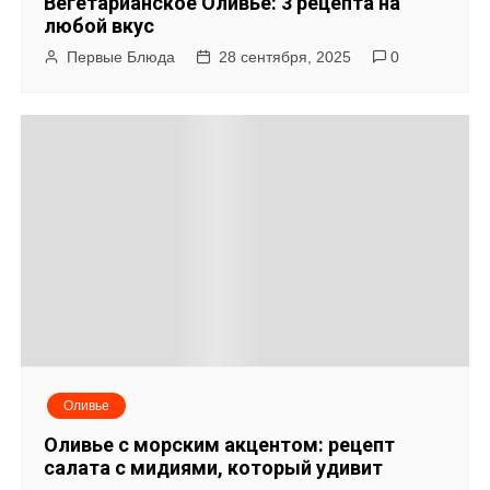
Вегетарианское Оливье: 3 рецепта на
о
любой вкус
Первые Блюда
28 сентября, 2025
0
з
а
п
и
с
я
м
Оливье
Оливье с морским акцентом: рецепт
салата с мидиями, который удивит