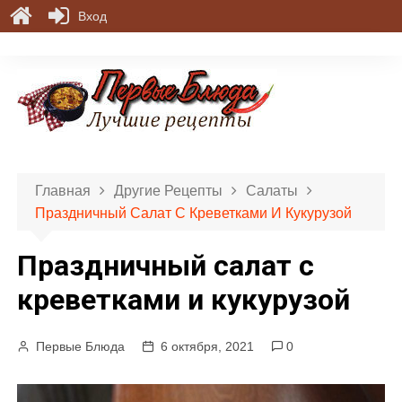
Вход
П
е
р
е
й
т
и
Главная
Другие Рецепты
Салаты
к
Праздничный Салат С Креветками И Кукурузой
с
о
Праздничный салат с
д
е
креветками и кукурузой
р
ж
Первые Блюда
6 октября, 2021
0
и
м
о