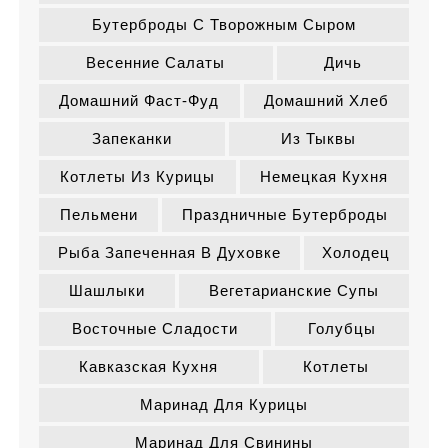
Бутерброды С Творожным Сыром
Весенние Салаты
Дичь
Домашний Фаст-Фуд
Домашний Хлеб
Запеканки
Из Тыквы
Котлеты Из Курицы
Немецкая Кухня
Пельмени
Праздничные Бутерброды
Рыба Запеченная В Духовке
Холодец
Шашлыки
Вегетарианские Супы
Восточные Сладости
Голубцы
Кавказская Кухня
Котлеты
Маринад Для Курицы
Маринад Для Свинины