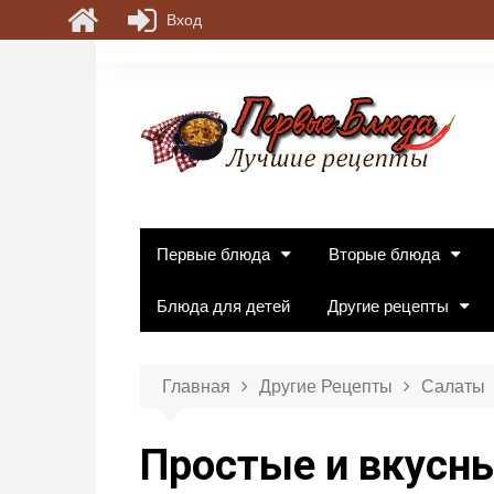
Вход
П
е
р
е
й
т
и
к
Первые блюда
Вторые блюда
с
о
Блюда для детей
Другие рецепты
д
е
р
Главная
Другие Рецепты
Салаты
ж
и
Простые и вкусн
м
о