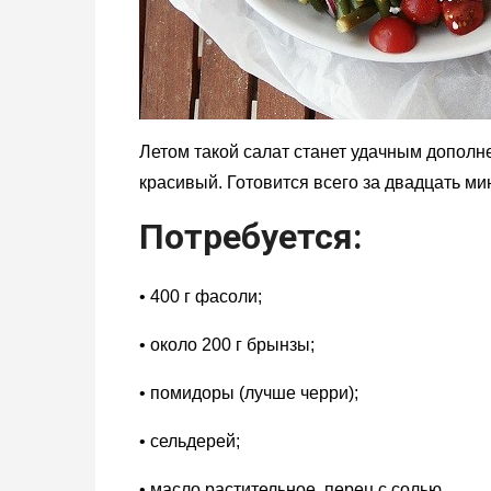
Летом такой салат станет удачным дополн
красивый. Готовится всего за двадцать мин
Потребуется:
• 400 г фасоли;
• около 200 г брынзы;
• помидоры (лучше черри);
• сельдерей;
• масло растительное, перец с солью.