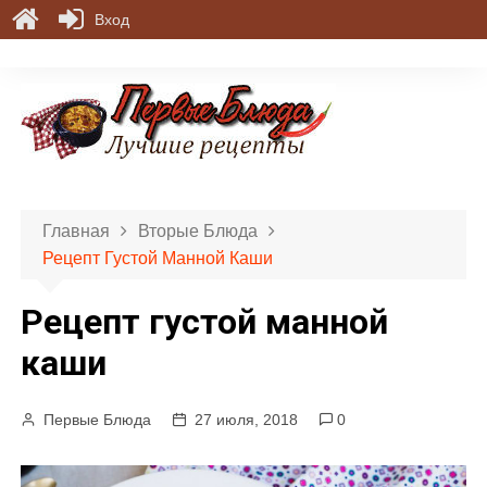
Вход
П
е
р
е
й
т
и
Главная
Вторые Блюда
к
Рецепт Густой Манной Каши
с
о
Рецепт густой манной
д
е
каши
р
ж
Первые Блюда
27 июля, 2018
0
и
м
о