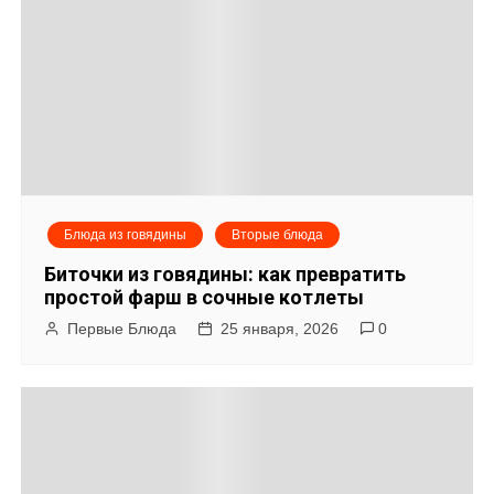
г
а
ц
и
я
Блюда из говядины
Вторые блюда
п
Биточки из говядины: как превратить
о
простой фарш в сочные котлеты
Первые Блюда
25 января, 2026
0
з
а
п