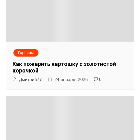
и
с
я
м
Гарниры
Как пожарить картошку с золотистой
корочкой
Дмитрий77
24 января, 2026
0