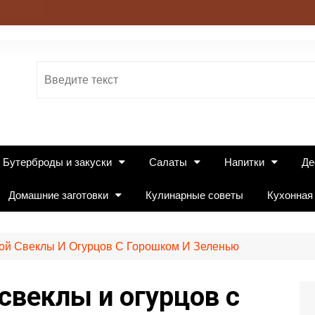
Бутерброды и закуски
Салаты
Напитки
Де
Домашние заготовки
Кулинарные советы
Кухонная
ой Свеклы И Огурцов С Горошком И Зеленью
 свеклы и огурцов с