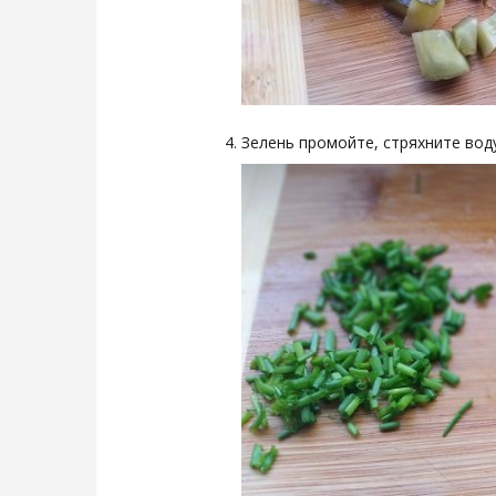
Зелень промойте, стряхните вод