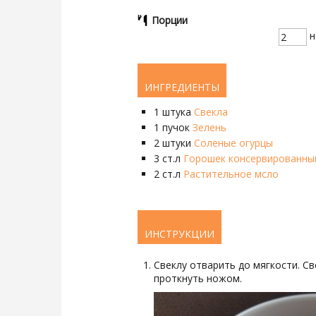
Порции
н
ИНГРЕДИЕНТЫ
1
штука
Свекла
1
пучок
Зелень
2
штуки
Соленые огурцы
3
ст.л
Горошек консервированны
2
ст.л
Растительное мсло
ИНСТРУКЦИИ
Свеклу отварить до мягкости. Св
проткнуть ножом.