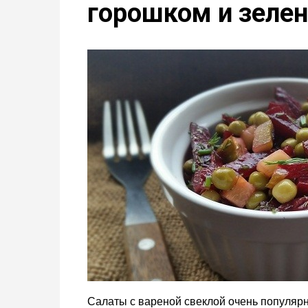
горошком и зеле
м
у
Салаты с вареной свеклой очень популярны