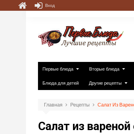
Вход
П
е
р
е
й
т
и
к
Первые блюда
Вторые блюда
с
о
Блюда для детей
Другие рецепты
д
е
р
Главная
Рецепты
Салат Из Варен
ж
и
Салат из вареной
м
о