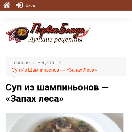
Вход
П
е
р
е
й
т
и
Главная
Рецепты
к
Суп Из Шампиньонов — «Запах Леса»
с
о
Суп из шампиньонов —
д
е
«Запах леса»
р
ж
и
м
о