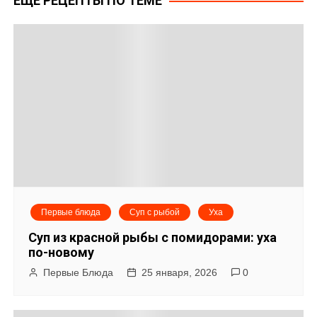
ЕЩЕ РЕЦЕПТЫ ПО ТЕМЕ
в
и
г
а
ц
и
я
Первые блюда
Суп с рыбой
Уха
п
Суп из красной рыбы с помидорами: уха
о
по-новому
Первые Блюда
25 января, 2026
0
з