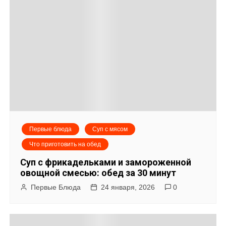
а
п
и
с
я
м
Первые блюда
Суп с мясом
Что приготовить на обед
Суп с фрикадельками и замороженной
овощной смесью: обед за 30 минут
Первые Блюда
24 января, 2026
0