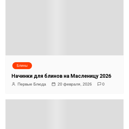
г
а
ц
и
я
Блины
п
Начинки для блинов на Масленицу 2026
о
Первые Блюда
20 февраля, 2026
0
з
а
п