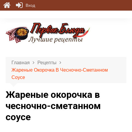
Вход
П
е
р
е
й
т
и
Главная
Рецепты
к
Жареные Окорочка В Чесночно-Сметанном
с
Соусе
о
д
Жареные окорочка в
е
р
чесночно-сметанном
ж
соусе
и
м
о