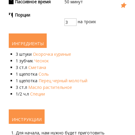
Пассивное время
50
минут
Порции
на троих
ИНГРЕДИЕНТЫ
3
штуки
Окорочка куриные
1
зубчик
Чеснок
3
ст.л
Сметана
1
щепотка
Соль
1
щепотка
Перец черный молотый
3
ст.л
Масло растительное
1/2
ч.л
Специи
ИНСТРУКЦИИ
Для начала, нам нужно будет приготовить