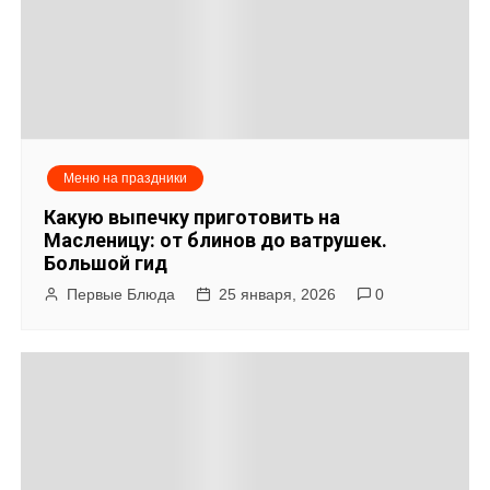
и
с
я
м
Меню на праздники
Какую выпечку приготовить на
Масленицу: от блинов до ватрушек.
Большой гид
Первые Блюда
25 января, 2026
0