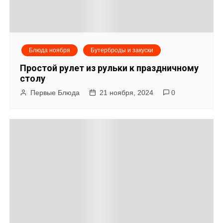
я
м
Блюда ноября
Бутерброды и закуски
Простой рулет из рульки к праздничному
столу
Первые Блюда
21 ноября, 2024
0