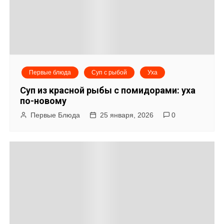
ц
и
я
Первые блюда
Суп с рыбой
Уха
п
Суп из красной рыбы с помидорами: уха
о
по-новому
Первые Блюда
25 января, 2026
0
з
а
п
и
с