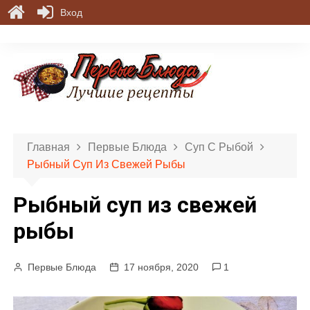
Вход
П
е
р
е
й
т
и
Главная
Первые Блюда
Суп С Рыбой
к
Рыбный Суп Из Свежей Рыбы
с
о
Рыбный суп из свежей
д
е
рыбы
р
ж
Первые Блюда
17 ноября, 2020
1
и
м
о