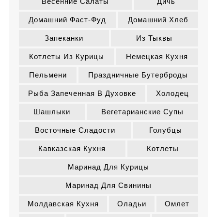
Весенние Салаты
Дичь
Домашний Фаст-Фуд
Домашний Хлеб
Запеканки
Из Тыквы
Котлеты Из Курицы
Немецкая Кухня
Пельмени
Праздничные Бутерброды
Рыба Запеченная В Духовке
Холодец
Шашлыки
Вегетарианские Супы
Восточные Сладости
Голубцы
Кавказская Кухня
Котлеты
Маринад Для Курицы
Маринад Для Свинины
Молдавская Кухня
Оладьи
Омлет