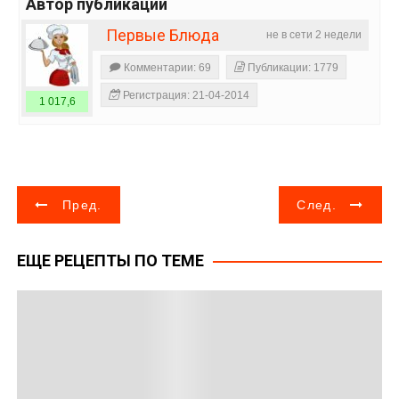
Автор публикации
Первые Блюда
не в сети 2 недели
Комментарии: 69
Публикации: 1779
Регистрация: 21-04-2014
1 017,6
Н
Пред.
След.
а
ЕЩЕ РЕЦЕПТЫ ПО ТЕМЕ
в
и
г
а